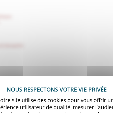
itiques
de Montpellier
otre site utilise des cookies pour vous offrir u
érience utilisateur de qualité, mesurer l'audie