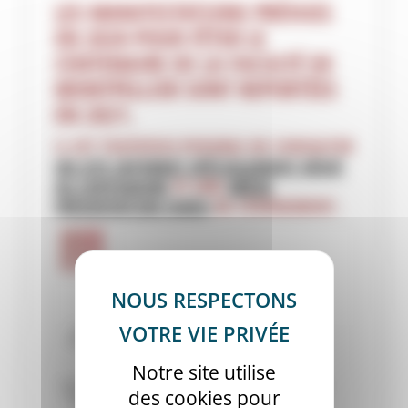
LES MANIFESTATIONS PRÉVUES
EN 2020 POUR FÊTER LE
CENTENAIRE DE LA FACULTÉ DE
MONTPELLIER SONT REPORTÉES
EN 2021.
IL EST TOUTEFOIS POSSIBLE DE CONSULTER
UN SITE INTERNET SPÉCIALEMENT DÉDIÉ
AU CENTENAIRE
ET UNE
BRÈVE
PRÉSENTATION VIDÉO
DE L’ÉVÉNEMENT.
Notre site utilise
des cookies pour