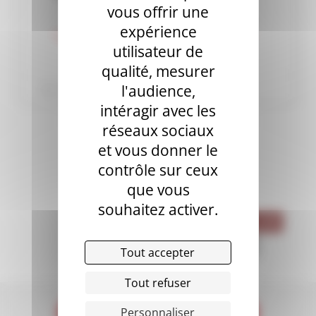
vous offrir une
expérience
utilisateur de
qualité, mesurer
l'audience,
Publié le lundi 6 juillet 2020
intéragir avec les
réseaux sociaux
et vous donner le
contrôle sur ceux
que vous
ÉTIQUETTES
souhaitez activer.
FACULTÉ
LMD
MONTPELLIER
PARIS
PUBLI
RECHERCHE
Tout accepter
SHMR
VIE ÉTUDIANTE
Tout refuser
Personnaliser