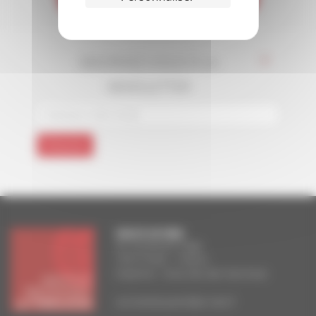
INSCRIVEZ-VOUS À LA
*
NEWSLETTER
FACULTE DE PARIS
83, boulevard Arago
75014 Paris – France
Doyenne : Anna Van den Kerchove
secretariat.paris@ipt-edu.fr