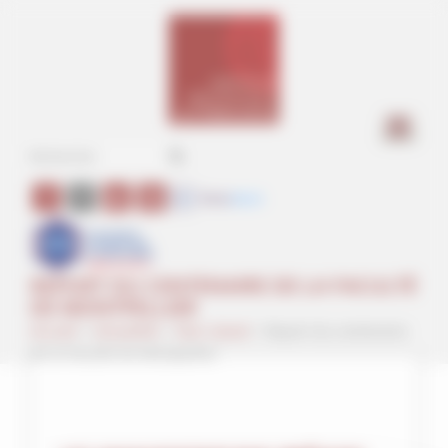
Panneau de gestion des cookies
a
REPORT DU CENTENAIRE DE LA FACULTÉ
DE MONTPELLIER
Accueil
>
Actualités
>
Non classé
>
Report du centenaire
de la Faculté de Montpellier