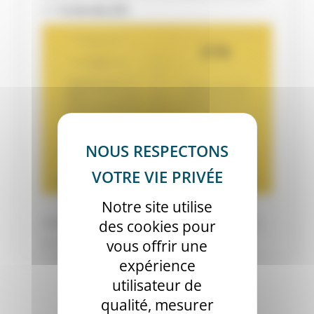
sur
le site des ETR
Notre site utilise
Etiquettes :
Faculté
,
Montpellier
,
Paris
,
Publi
,
Recherche
des cookies pour
vous offrir une
Publié le lundi 16 décembre 2019
expérience
utilisateur de
qualité, mesurer