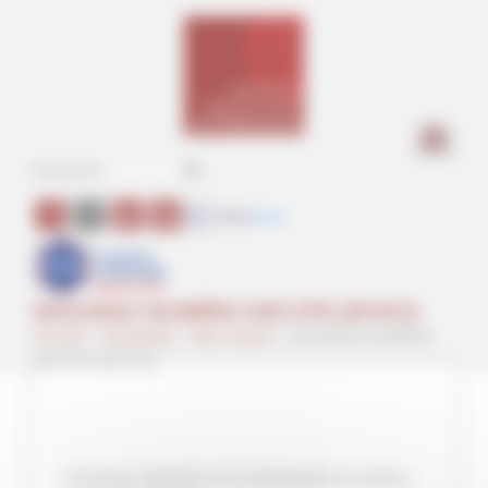
Panneau de gestion des cookies
a
NOUVEAU NUMÉRO DES ETR (2019/2)
Accueil
>
Actualités
>
Non classé
>
NOUVEAU NUMÉRO
DES ETR (2019/2)
Sommaire détaillé ici et commande du numéro