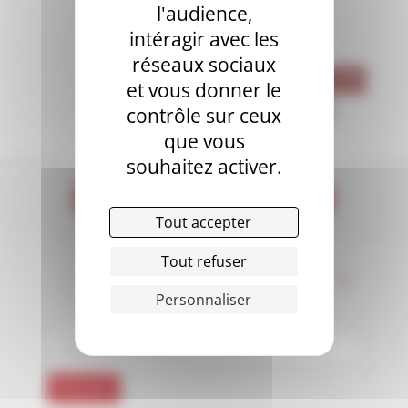
l'audience,
intéragir avec les
ÉTIQUETTES
réseaux sociaux
FACULTÉ
LMD
MONTPELLIER
et vous donner le
PARIS
PUBLI
RECHERCHE
contrôle sur ceux
que vous
SHMR
VIE ÉTUDIANTE
souhaitez activer.
Tout accepter
Tout refuser
INSCRIVEZ-VOUS À LA
*
Personnaliser
NEWSLETTER