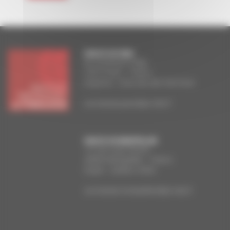
FACULTE DE PARIS
83, boulevard Arago
75014 Paris – France
Doyenne : Anna Van den Kerchove
secretariat.paris@ipt-edu.fr
FACULTE DE MONTPELLIER
13, rue Louis-Perrier
34000 Montpellier – France
Doyen : Guilhen Antier
secretariat.montpellier@ipt-edu.fr