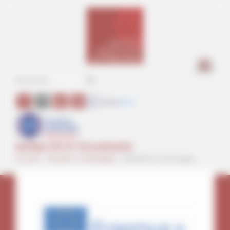
Panneau de gestion des cookies
a
MOBILITÉ ET ÉCHANGES
Accueil
>
Étudier la théologie
>
Mobilité et échanges