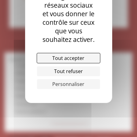
réseaux sociaux
et vous donner le
contrôle sur ceux
que vous
souhaitez activer.
Tout accepter
Étudier la théologie
Inscriptions
Tout refuser
Offres de formation
Programmes des cours
Personnaliser
Formation continue et VAE
Mobilité et échanges
Partenariats
Devenir pasteur.e