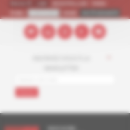
FACULTÉ
LMD
MONTPELLIER
PARIS
PUBLI
RECHERCHE
SHMR
VIE ÉTUDIANTE
INSCRIVEZ-VOUS À LA
*
NEWSLETTER
FACULTE DE PARIS