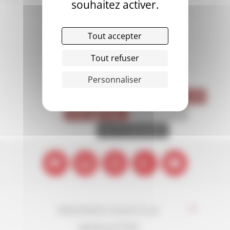
souhaitez activer.
Tout accepter
Tout refuser
ÉTIQUETTES
Personnaliser
FACULTÉ
LMD
MONTPELLIER
PARIS
PUBLI
RECHERCHE
SHMR
VIE ÉTUDIANTE
INSCRIVEZ-VOUS À LA
*
NEWSLETTER