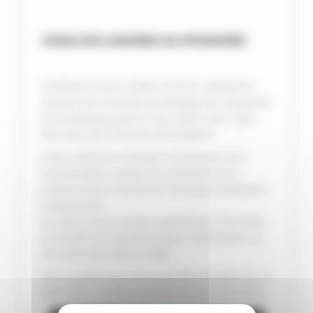
CONSULTER L’ENSEMBLE DU PROGRAMME
Conférence de M. Gilbert Vincent, professeur
émérite de la Faculté de théologie de l’Université
de Strasbourg, jeudi 5 mars 2020 à 18h, Salle
des Actes de la Faculté à Montpellier.
Cette conférence marque le lancement des
manifestations autour du centenaire de la
présence de la Faculté de Théologie protestante
à Montpellier.
En effet, durant l’année académique 1919-1920,
la Faculté est transférée depuis Montauban où
elle avait été créée en 1808.
Elle s’installe dans une propriété achetée à M. et
Mme Gide, où elle se trouve encore aujourd’hui.