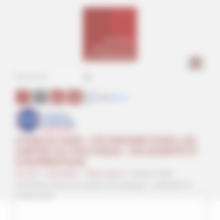
Panneau de gestion des cookies
a
CHARLES GIDE. L’ÉCONOMIE DANS LES
LIMITES DU POLITIQUE : SOLIDARITÉ ET
COOPÉRATION.
Accueil
>
Actualités
>
Non classé
>
Charles Gide.
L’économie dans les limites du politique : solidarité et
coopération.