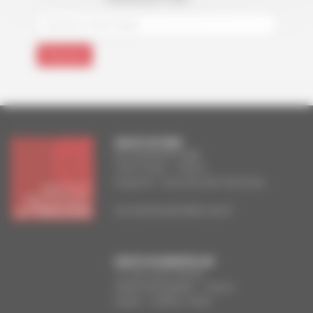
FACULTE DE PARIS
83, boulevard Arago
75014 Paris – France
Doyenne : Anna Van den Kerchove
secretariat.paris@ipt-edu.fr
FACULTE DE MONTPELLIER
13, rue Louis-Perrier
34000 Montpellier – France
Doyen : Guilhen Antier