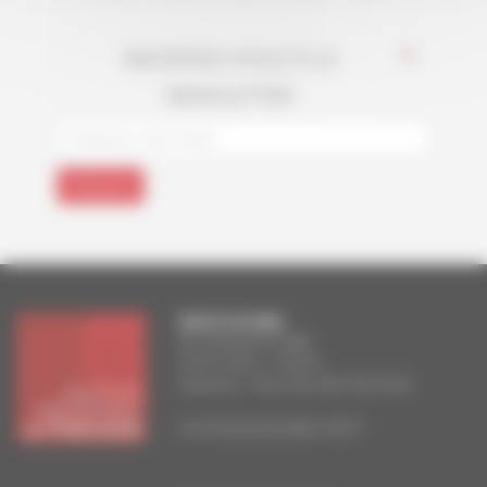
INSCRIVEZ-VOUS À LA
*
NEWSLETTER
FACULTE DE PARIS
83, boulevard Arago
75014 Paris – France
Doyenne : Anna Van den Kerchove
secretariat.paris@ipt-edu.fr