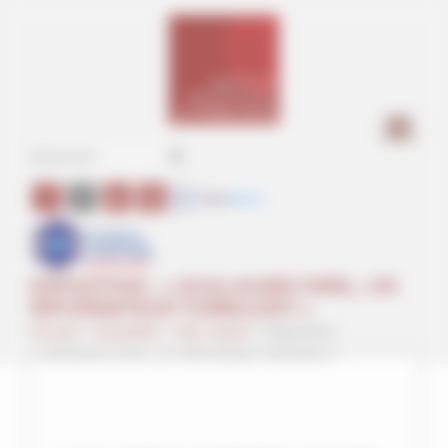
Panneau de gestion des cookies
a
EXPOSITION : « GUILLAUME FAREL, UN
RÉFORMATEUR TURBULENT »
Accueil
>
Actualités
>
Non classé
>
Exposition :
« Guillaume Farel, un réformateur turbulent »