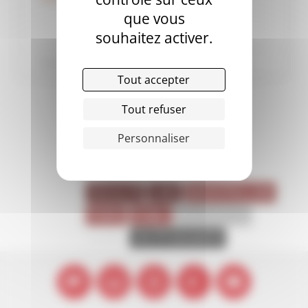
que vous
souhaitez activer.
Publié le mardi 30 janvier 2018
Tout accepter
Tout refuser
Personnaliser
ÉTIQUETTES
FACULTÉ
LMD
MONTPELLIER
PARIS
PUBLI
RECHERCHE
SHMR
VIE ÉTUDIANTE