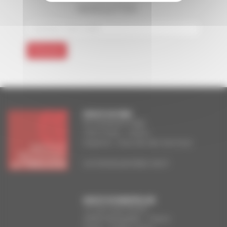
NEWSLETTER
FACULTE DE PARIS
83, boulevard Arago
75014 Paris – France
Doyenne : Anna Van den Kerchove
secretariat.paris@ipt-edu.fr
FACULTE DE MONTPELLIER
13, rue Louis-Perrier
34000 Montpellier – France