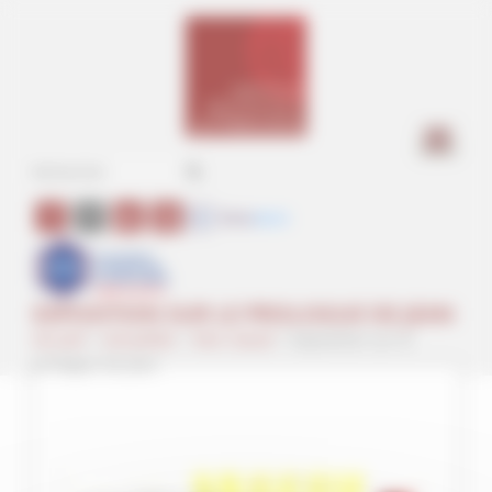
Panneau de gestion des cookies
a
EXPOSITION SUR LE PROLOGUE DE JEAN
Accueil
>
Actualités
>
Non classé
>
Exposition sur le
prologue de Jean