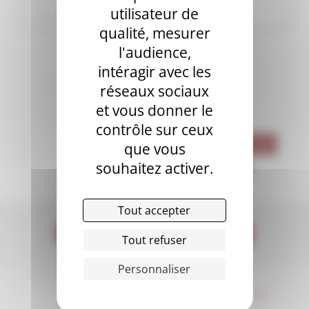
utilisateur de
Publié le jeudi 6 février 2020
qualité, mesurer
l'audience,
intéragir avec les
réseaux sociaux
et vous donner le
ÉTIQUETTES
contrôle sur ceux
FACULTÉ
LMD
MONTPELLIER
que vous
souhaitez activer.
PARIS
PUBLI
RECHERCHE
SHMR
VIE ÉTUDIANTE
Tout accepter
Tout refuser
Personnaliser
INSCRIVEZ-VOUS À LA
*