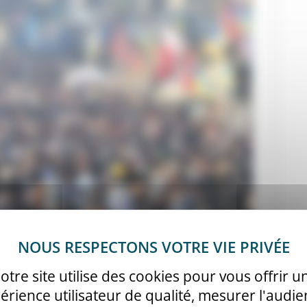
otre site utilise des cookies pour vous offrir u
érience utilisateur de qualité, mesurer l'audie