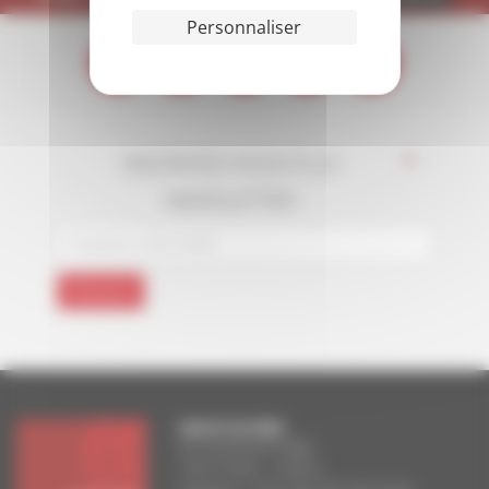
Personnaliser
INSCRIVEZ-VOUS À LA
*
NEWSLETTER
FACULTE DE PARIS
83, boulevard Arago
75014 Paris – France