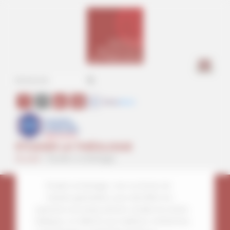
Panneau de gestion des cookies
a
ÉTUDIER LA THÉOLOGIE
Accueil
>
Étudier la théologie
Étudier la théologie, c’est se former de
manière généraliste, pour déchiffrer les
questions du temps présent, étudier les textes
bibliques, et réfléchir aux traditions chrétiennes.