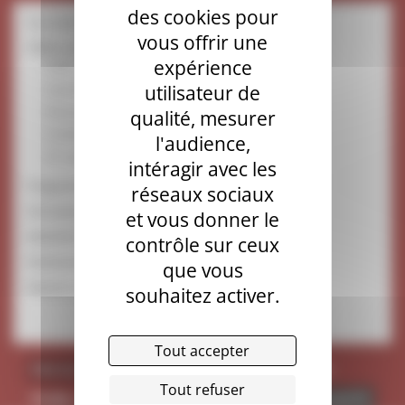
des cookies pour
Inscriptions
vous offrir une
Offres de formation
expérience
Cycle L
utilisateur de
Cycle M
Doctorat
qualité, mesurer
Certificats
l'audience,
CIT, ateliers, cours publics et régionaux
intéragir avec les
Programmes des cours
réseaux sociaux
Formation continue et VAE
et vous donner le
Mobilité et échanges
contrôle sur ceux
Partenariats
que vous
Devenir pasteur.e
souhaitez activer.
Tout accepter
FACULTÉ
LMD
MONTPELLIER
PARIS
Tout refuser
PUBLI
RECHERCHE
SHMR
VIE ÉTUDIANTE