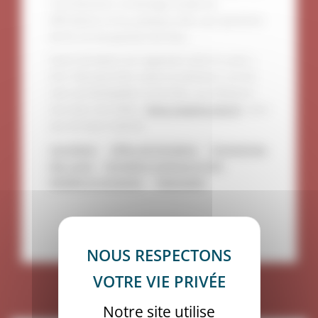
Concrètement, la théologie étudie les
affirmations et les pratiques liées aux questions
de foi, et à la question de Dieu.
Notre formation est organisée selon le cycle L-
M-D. Elle peut être suivie en présence, sur les
sites de Montpellier et de Paris, ou à distance
(via notre site d’EàD :
https://ead.ipt-edu.fr/
), ainsi
que de façon hybride.
Inscription
;
Offres de formation
;
Programmes
des cours
;
Formation continue et VAE
;
Mobilité et échanges
;
Partenariat
Notre site utilise