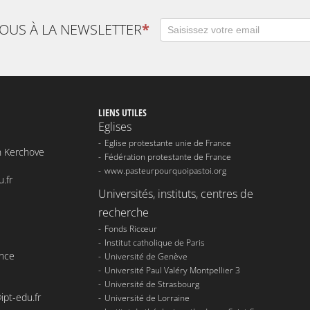
VOUS À LA NEWSLETTER
*
LIENS UTILES
Eglises
Eglise protestante unie de France
n Kerchove
Fédération protestante de France
www.pasteurpourquoipastoi.org
.fr
Universités, instituts, centres de
recherche
Fonds Ricœur
Institut catholique de Paris
ance
Université de Genève
Université Paul Valéry Montpellier 3
Université de Strasbourg
ipt-edu.fr
Université de Lorraine