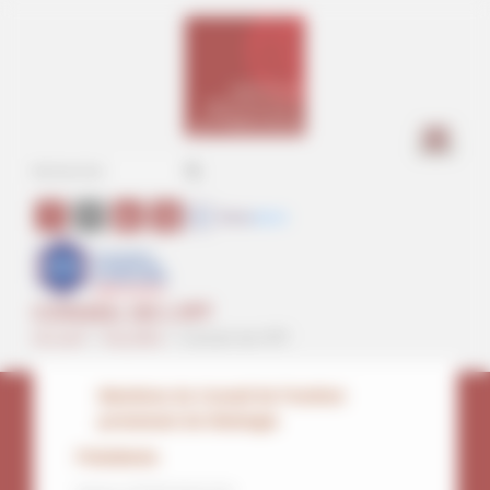
Panneau de gestion des cookies
a
CONSEIL DE L’IPT
Accueil
>
Facultés
>
Conseil de l’IPT
Membres du Conseil de l’Institut
protestant de théologie
Présidente