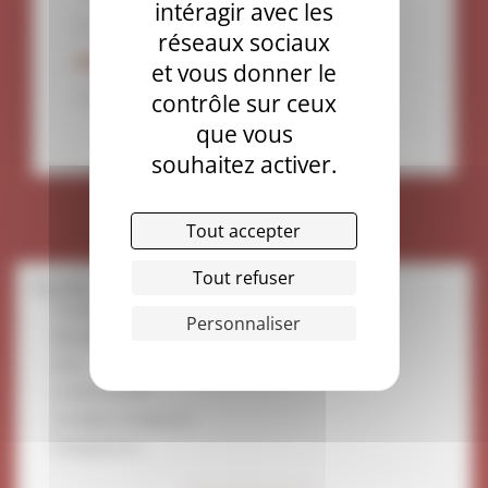
intéragir avec les
Vincent NÊME-PEYRON
réseaux sociaux
Représentante du personnel
et vous donner le
Marie BORDILLON
contrôle sur ceux
que vous
souhaitez activer.
Tout accepter
Tout refuser
Facultés
Conseil de l'IPT
Personnaliser
Montpellier
Paris
La lettre de l'IPT
Les Églises fondatrices
Enseignant.e.s