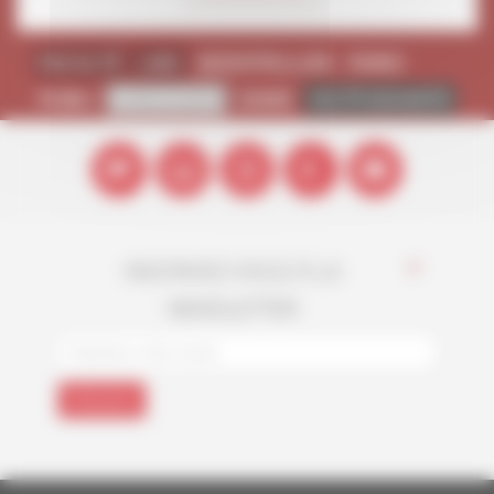
FACULTÉ
LMD
MONTPELLIER
PARIS
PUBLI
RECHERCHE
SHMR
VIE ÉTUDIANTE
INSCRIVEZ-VOUS À LA
*
NEWSLETTER