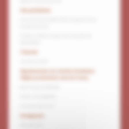
Marion PETER-BAYLON
Vice-présidents
Anna VAN DEN KERCHOVE, Doyenne de la
Faculté de Paris
Guilhen ANTIER, Doyen de la Faculté de
Montpellier
Trésorier
Christian KLEIN
Représentants du membre fondateur,
l’Église protestante unie de France
Jean-François BREYNE
Annie COLOMBERO
Christian BACCUET
Enseignants
Michael JOST