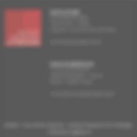
FACULTE DE PARIS
83, boulevard Arago
75014 Paris – France
Doyenne : Anna Van den Kerchove
secretariat.paris@ipt-edu.fr
FACULTE DE MONTPELLIER
13, rue Louis-Perrier
34000 Montpellier – France
Doyen : Guilhen Antier
secretariat.montpellier@ipt-edu.fr
@2026 - Tous droits réservés - Institut Protestant de Théologie
- réalisation aggelos.fr