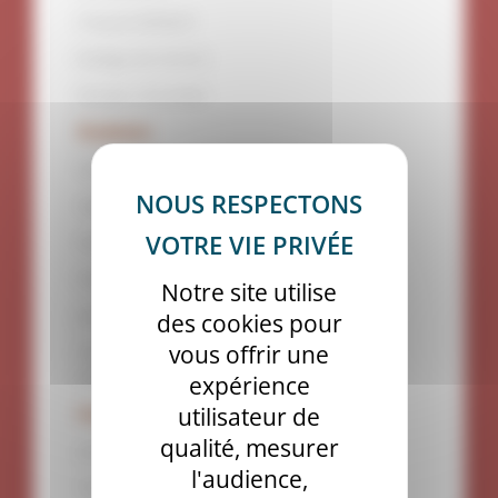
Chrystel BERNAT
Rodrigo de SOUSA
Nicolas COCHAND
Étudiants
Seheno Anja RAKOTONIRINA ANJAMALALA
Isabelle BLAES
Evan DUTHIERS
Herbert OWONO AVELE
Notre site utilise
Jean-Solo RAFIDINARIVO
des cookies pour
vous offrir une
Diamondra Tsantaniaina RAHARIJAONA
RAHARIFERA
expérience
utilisateur de
Personnalités extérieures
qualité, mesurer
Julien GIRAUD DESTEFANIS
l'audience,
Thierry LEGRAND