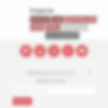
ÉTIQUETTES
FACULTÉ
LMD
MONTPELLIER
PARIS
PUBLI
RECHERCHE
SHMR
VIE ÉTUDIANTE
INSCRIVEZ-VOUS À LA
*
NEWSLETTER