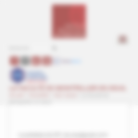
Panneau de gestion des cookies
a
LA FACULTÉ DE MONTPELLIER EN DEUIL
Accueil
>
Actualités
>
Non classé
>
La Faculté de
Montpellier en deuil
Le président de l’IPT, les enseignants et le