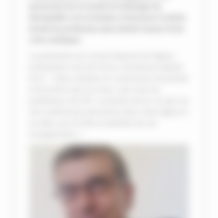
personnel de la Faculté de théologie de
Montpellier ont la douleur d’annoncer le décès
brutal du professeur Jean-Daniel Causse d’une
crise cardiaque.
La présidente du Conseil National de l’Eglise
protestante unie de France, Emmanuel Seybolt,
écrit : « Nous sommes en communion de pensée
et de prière avec les siens, avec tous les
professeurs de l’IPT, si proches de lui, et avec les
très nombreuses personnes dans notre Eglise et
au-delà, qui ont été au bénéfice de son
enseignement. »