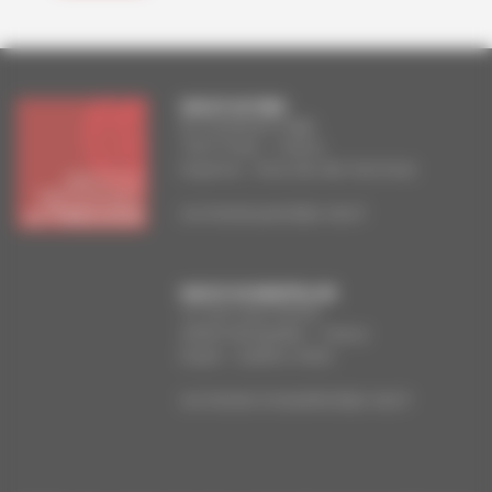
FACULTE DE PARIS
83, boulevard Arago
75014 Paris – France
Doyenne : Anna Van den Kerchove
secretariat.paris@ipt-edu.fr
FACULTE DE MONTPELLIER
13, rue Louis-Perrier
34000 Montpellier – France
Doyen : Guilhen Antier
secretariat.montpellier@ipt-edu.fr