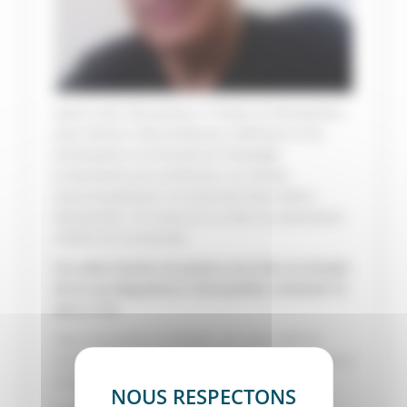
Après avoir été pasteur à Tarbes et Montpellier,
Jean-Daniel a été professeur d’éthique et de
philosophie à la Faculté de Théologie
protestante puis professeur en études
psychanalytiques à l’université Paul-Valéry-
Montpellier 3 et avait pris la tête du laboratoire
CRISES de l’université.
Un culte d’action de grâces aura lieu au temple
de la rue Maguelone à Montpellier vendredi 15
juin à 11H.
Merci de porter sa famille, ses amis, l’IPT et
l’université dans la prière. On peut aussi écrire à
la Faculté qui transmettra à la famille.