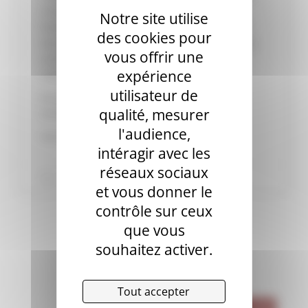
choisissant la langue pour ce souhait. Cette
Notre site utilise
feuille sera à montrer après la bénédiction à
des cookies pour
tous par l’intermédiaire de sa webcam et nous
vous offrir une
aurons un peu de temps pour nous en
expérience
imprégner.
utilisateur de
Au plaisir de nous retrouver pour célébrer
qualité, mesurer
ensemble cette attente.
l'audience,
Les commissions culte des facultés.
intéragir avec les
réseaux sociaux
Publié le lundi 30 novembre 2020
et vous donner le
contrôle sur ceux
que vous
souhaitez activer.
ÉTIQUETTES
Tout accepter
FACULTÉ
LMD
MONTPELLIER