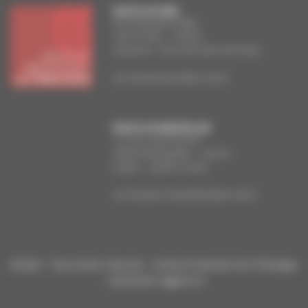
FACULTE DE PARIS
83, boulevard Arago
75014 Paris – France
Doyenne : Anna Van den Kerchove
secretariat.paris@ipt-edu.fr
FACULTE DE MONTPELLIER
13, rue Louis-Perrier
34000 Montpellier – France
Doyen : Guilhen Antier
secretariat.montpellier@ipt-edu.fr
@2026 - Tous droits réservés - Institut Protestant de Théologie
- réalisation aggelos.fr