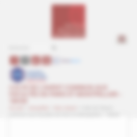
Panneau de gestion des cookies
a
CULTE DE L’AVENT COMMUN AUX
FACULTÉS DE PARIS ET MONTPELLIER –
18H30
Accueil
>
Actualités
>
Non classé
>
Culte de l’Avent
commun aux Facultés de Paris et Montpellier – 18h30