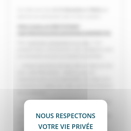
Ce culte aura lieu
le 15 décembre à 18h30
par
visio en se connectant avec le lien suivant :
https://zoom.us/j/98577679443?
pwd=MDZ3SGp2d3l2L0g5VDhWeUJvMW9RQT09
Pour
participer activement à ce culte
, il est
proposé deux contributions sans obligation pour
se connecter et vivre ce moment ensemble :
– chaque personne ait avec elle un objet en lien
avec cette fête (Avent – Noël) ou qui est
important pour sa vie spirituelle. Cet objet sera
à montrer au début du culte, par l’intermédiaire
de sa webcam.
– chaque personne prépare pour la fin du culte
un souhait à s’offrir les uns aux autres. Pour
cela, nous sommes invités à décorer une feuille
A4 avec un souhait comme ‘Joyeux Noël » ou
« Bon temps de l’Avent » ou autre et même en