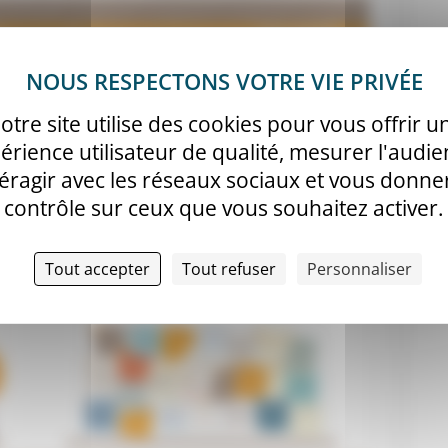
otre site utilise des cookies pour vous offrir u
érience utilisateur de qualité, mesurer l'audie
téragir avec les réseaux sociaux et vous donner
contrôle sur ceux que vous souhaitez activer.
Tout accepter
Tout refuser
Personnaliser